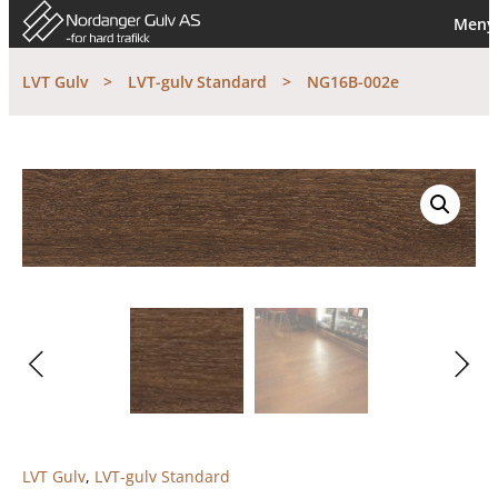
Meny
LVT Gulv
>
LVT-gulv Standard
>
NG16B-002e
LVT Gulv
,
LVT-gulv Standard