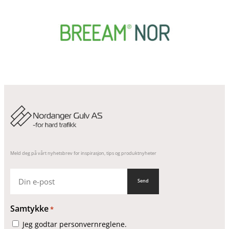
Meld deg på vårt nyhetsbrev for inspirasjon, tips og produktnyheter
E-
post
Samtykke
*
Jeg godtar personvernreglene.